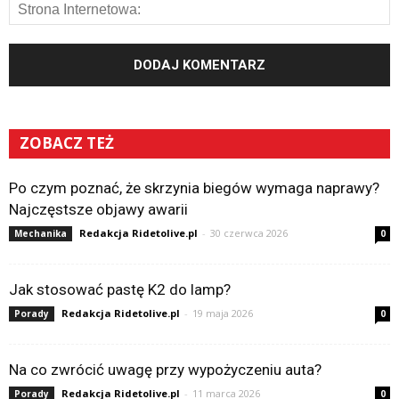
ZOBACZ TEŻ
Po czym poznać, że skrzynia biegów wymaga naprawy?
Najczęstsze objawy awarii
Redakcja Ridetolive.pl
-
30 czerwca 2026
Mechanika
0
Jak stosować pastę K2 do lamp?
Redakcja Ridetolive.pl
-
19 maja 2026
Porady
0
Na co zwrócić uwagę przy wypożyczeniu auta?
Redakcja Ridetolive.pl
-
11 marca 2026
Porady
0