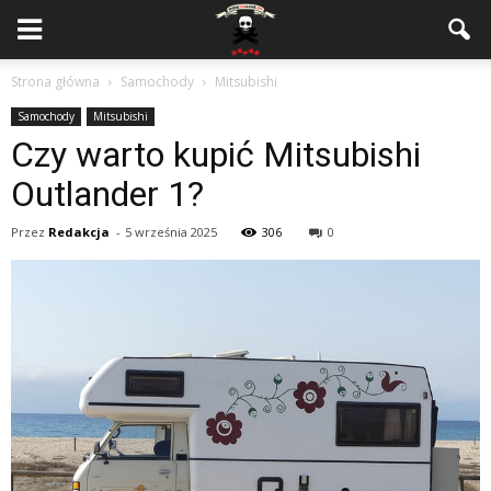
Strona główna
Samochody
Mitsubishi
Samochody
Mitsubishi
Czy warto kupić Mitsubishi
Outlander 1?
Przez
Redakcja
-
5 września 2025
306
0