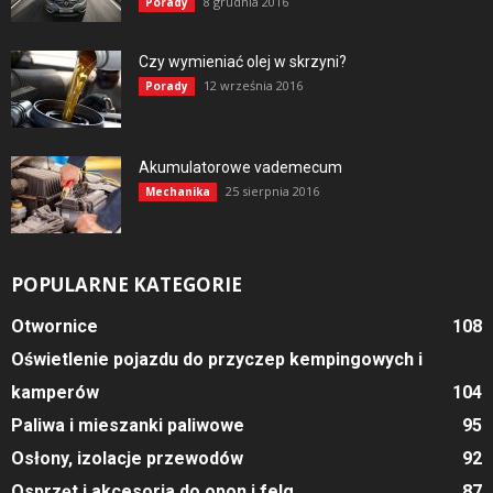
8 grudnia 2016
Porady
Czy wymieniać olej w skrzyni?
12 września 2016
Porady
Akumulatorowe vademecum
25 sierpnia 2016
Mechanika
POPULARNE KATEGORIE
Otwornice
108
Oświetlenie pojazdu do przyczep kempingowych i
kamperów
104
Paliwa i mieszanki paliwowe
95
Osłony, izolacje przewodów
92
Osprzęt i akcesoria do opon i felg
87