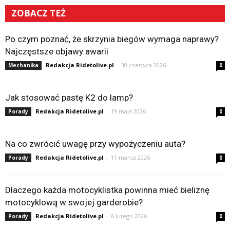
ZOBACZ TEŻ
Po czym poznać, że skrzynia biegów wymaga naprawy?
Najczęstsze objawy awarii
Redakcja Ridetolive.pl
-
30 czerwca 2026
Mechanika
0
Jak stosować pastę K2 do lamp?
Redakcja Ridetolive.pl
-
19 maja 2026
Porady
0
Na co zwrócić uwagę przy wypożyczeniu auta?
Redakcja Ridetolive.pl
-
11 marca 2026
Porady
0
Dlaczego każda motocyklistka powinna mieć bieliznę
motocyklową w swojej garderobie?
Redakcja Ridetolive.pl
-
6 lutego 2026
Porady
0