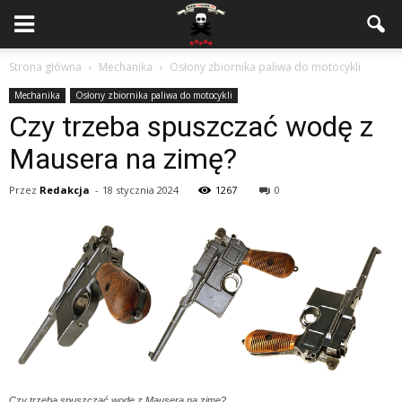
Strona główna
Mechanika
Osłony zbiornika paliwa do motocykli
Mechanika
Osłony zbiornika paliwa do motocykli
Czy trzeba spuszczać wodę z
Mausera na zimę?
Przez
Redakcja
-
18 stycznia 2024
1267
0
Czy trzeba spuszczać wodę z Mausera na zimę?