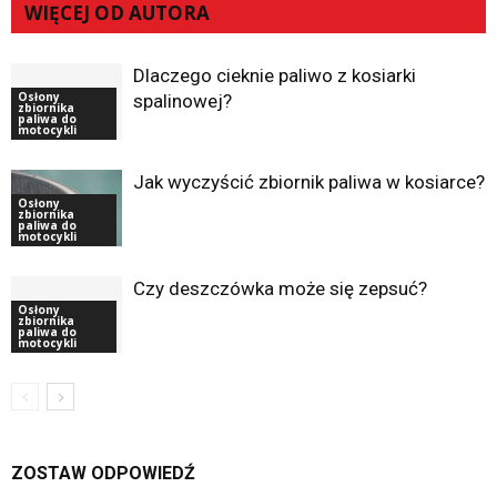
WIĘCEJ OD AUTORA
Dlaczego cieknie paliwo z kosiarki
Osłony
spalinowej?
zbiornika
paliwa do
motocykli
Jak wyczyścić zbiornik paliwa w kosiarce?
Osłony
zbiornika
paliwa do
motocykli
Czy deszczówka może się zepsuć?
Osłony
zbiornika
paliwa do
motocykli
ZOSTAW ODPOWIEDŹ