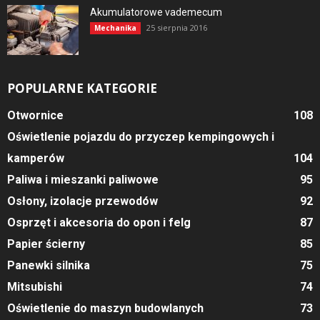
Akumulatorowe vademecum
25 sierpnia 2016
Mechanika
POPULARNE KATEGORIE
Otwornice
108
Oświetlenie pojazdu do przyczep kempingowych i
kamperów
104
Paliwa i mieszanki paliwowe
95
Osłony, izolacje przewodów
92
Osprzęt i akcesoria do opon i felg
87
Papier ścierny
85
Panewki silnika
75
Mitsubishi
74
Oświetlenie do maszyn budowlanych
73