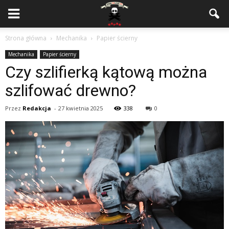
Strona główna
Mechanika
Papier ścierny
Mechanika
Papier ścierny
Czy szlifierką kątową można
szlifować drewno?
Przez
Redakcja
-
27 kwietnia 2025
338
0