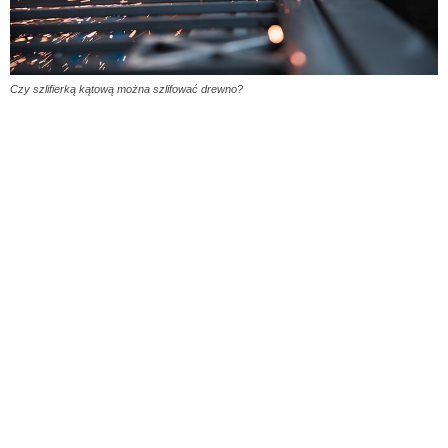
Czy szlifierką kątową można szlifować drewno?