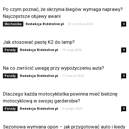
Po czym poznać, że skrzynia biegów wymaga naprawy?
Najczęstsze objawy awarii
Redakcja Ridetolive.pl
-
30 czerwca 2026
Mechanika
0
Jak stosować pastę K2 do lamp?
Redakcja Ridetolive.pl
-
19 maja 2026
Porady
0
Na co zwrócić uwagę przy wypożyczeniu auta?
Redakcja Ridetolive.pl
-
11 marca 2026
Porady
0
Dlaczego każda motocyklistka powinna mieć bieliznę
motocyklową w swojej garderobie?
Redakcja Ridetolive.pl
-
6 lutego 2026
Porady
0
Sezonowa wymiana opon – jak przygotować auto i kiedy