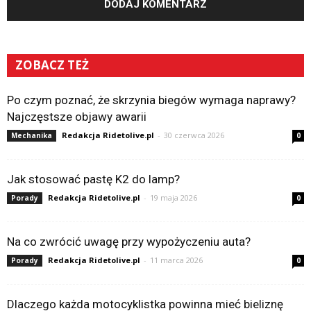
ZOBACZ TEŻ
Po czym poznać, że skrzynia biegów wymaga naprawy?
Najczęstsze objawy awarii
Redakcja Ridetolive.pl
-
30 czerwca 2026
Mechanika
0
Jak stosować pastę K2 do lamp?
Redakcja Ridetolive.pl
-
19 maja 2026
Porady
0
Na co zwrócić uwagę przy wypożyczeniu auta?
Redakcja Ridetolive.pl
-
11 marca 2026
Porady
0
Dlaczego każda motocyklistka powinna mieć bieliznę