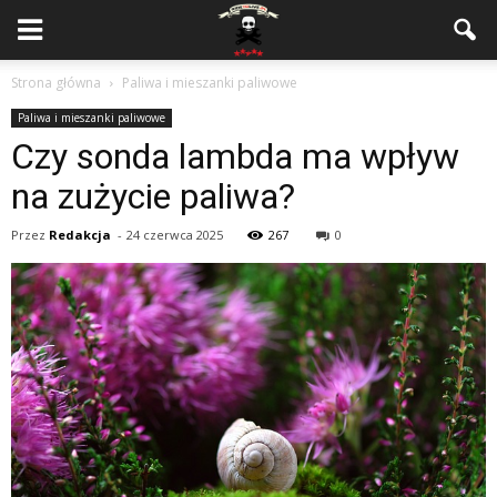
Strona główna
Paliwa i mieszanki paliwowe
Paliwa i mieszanki paliwowe
Czy sonda lambda ma wpływ
na zużycie paliwa?
Przez
Redakcja
-
24 czerwca 2025
267
0