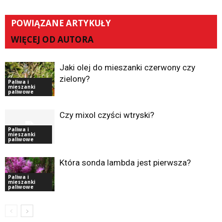
POWIĄZANE ARTYKUŁY
WIĘCEJ OD AUTORA
Jaki olej do mieszanki czerwony czy
zielony?
Paliwa i
mieszanki
paliwowe
Czy mixol czyści wtryski?
Paliwa i
mieszanki
paliwowe
Która sonda lambda jest pierwsza?
Paliwa i
mieszanki
paliwowe