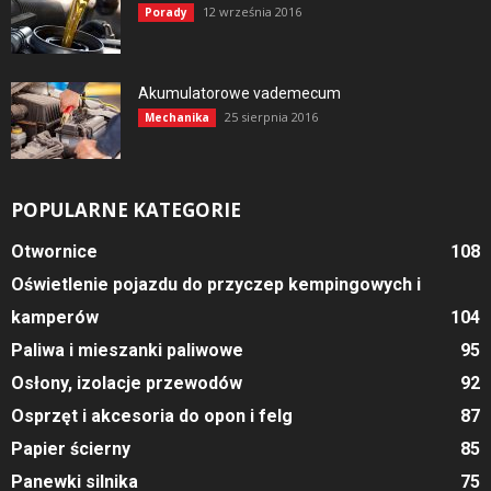
12 września 2016
Porady
Akumulatorowe vademecum
25 sierpnia 2016
Mechanika
POPULARNE KATEGORIE
Otwornice
108
Oświetlenie pojazdu do przyczep kempingowych i
kamperów
104
Paliwa i mieszanki paliwowe
95
Osłony, izolacje przewodów
92
Osprzęt i akcesoria do opon i felg
87
Papier ścierny
85
Panewki silnika
75