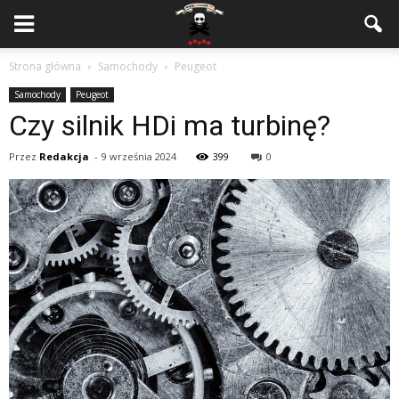
Strona główna
Samochody
Peugeot
Samochody
Peugeot
Czy silnik HDi ma turbinę?
Przez
Redakcja
-
9 września 2024
399
0