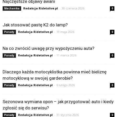
Najczęstsze objawy awarii
Redakcja Ridetolive.pl
-
30 czerwca 2026
Mechanika
0
Jak stosować pastę K2 do lamp?
Redakcja Ridetolive.pl
-
19 maja 2026
Porady
0
Na co zwrócić uwagę przy wypożyczeniu auta?
Redakcja Ridetolive.pl
-
11 marca 2026
Porady
0
Dlaczego każda motocyklistka powinna mieć bieliznę
motocyklową w swojej garderobie?
Redakcja Ridetolive.pl
-
6 lutego 2026
Porady
0
Sezonowa wymiana opon – jak przygotować auto i kiedy
zgłosić się do serwisu?
Redakcja Ridetolive.pl
-
31 stycznia 2026
Porady
0