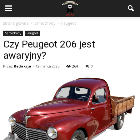
Strona główna
Samochody
Peugeot
Samochody
Peugeot
Czy Peugeot 206 jest
awaryjny?
Przez
Redakcja
-
12 marca 2025
264
0