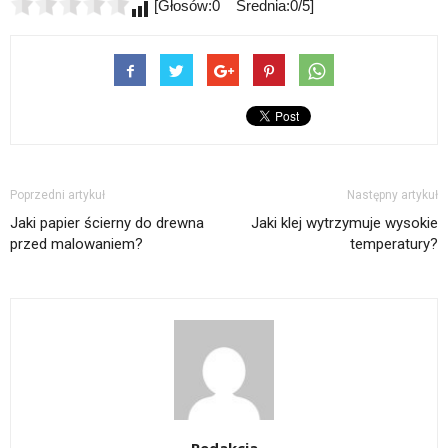
[Głosów:0 Średnia:0/5]
Poprzedni artykuł
Następny artykuł
Jaki papier ścierny do drewna
Jaki klej wytrzymuje wysokie
przed malowaniem?
temperatury?