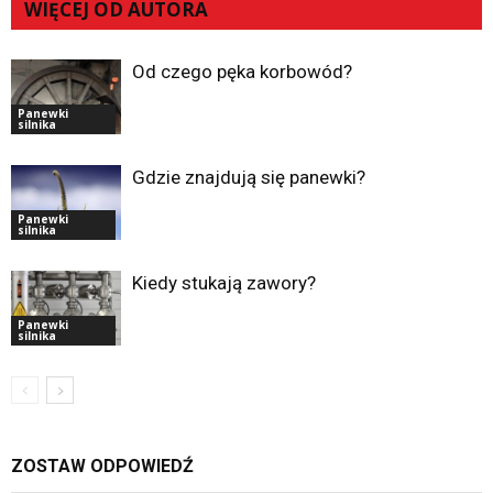
WIĘCEJ OD AUTORA
Od czego pęka korbowód?
Panewki
silnika
Gdzie znajdują się panewki?
Panewki
silnika
Kiedy stukają zawory?
Panewki
silnika
ZOSTAW ODPOWIEDŹ