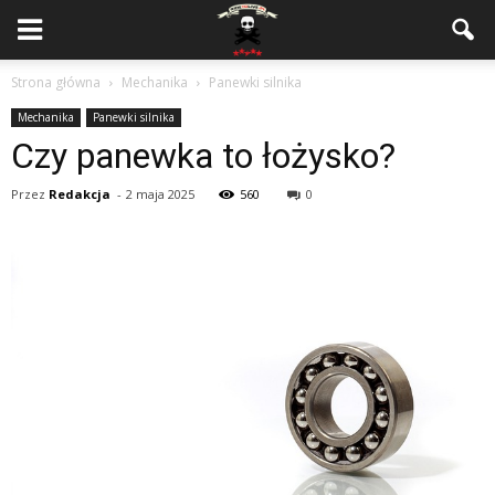
Strona główna
Mechanika
Panewki silnika
Mechanika
Panewki silnika
Czy panewka to łożysko?
Przez
Redakcja
-
2 maja 2025
560
0