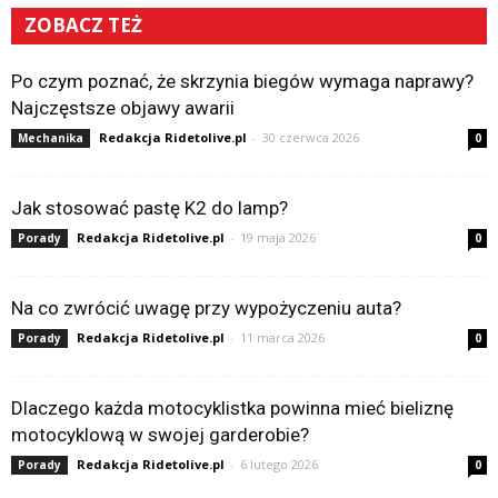
ZOBACZ TEŻ
Po czym poznać, że skrzynia biegów wymaga naprawy?
Najczęstsze objawy awarii
Redakcja Ridetolive.pl
-
30 czerwca 2026
Mechanika
0
Jak stosować pastę K2 do lamp?
Redakcja Ridetolive.pl
-
19 maja 2026
Porady
0
Na co zwrócić uwagę przy wypożyczeniu auta?
Redakcja Ridetolive.pl
-
11 marca 2026
Porady
0
Dlaczego każda motocyklistka powinna mieć bieliznę
motocyklową w swojej garderobie?
Redakcja Ridetolive.pl
-
6 lutego 2026
Porady
0