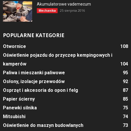
Akumulatorowe vademecum
25 sierpnia 2016
Mechanika
POPULARNE KATEGORIE
Otwornice
108
Oświetlenie pojazdu do przyczep kempingowych i
kamperów
104
Paliwa i mieszanki paliwowe
95
Osłony, izolacje przewodów
92
Osprzęt i akcesoria do opon i felg
87
Papier ścierny
85
Panewki silnika
75
Mitsubishi
74
Oświetlenie do maszyn budowlanych
73