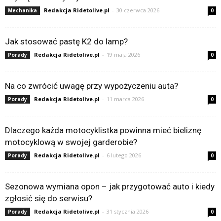
Redakcja Ridetolive.pl
-
30 czerwca 2026
Mechanika
0
Jak stosować pastę K2 do lamp?
Redakcja Ridetolive.pl
-
19 maja 2026
Porady
0
Na co zwrócić uwagę przy wypożyczeniu auta?
Redakcja Ridetolive.pl
-
11 marca 2026
Porady
0
Dlaczego każda motocyklistka powinna mieć bieliznę
motocyklową w swojej garderobie?
Redakcja Ridetolive.pl
-
6 lutego 2026
Porady
0
Sezonowa wymiana opon – jak przygotować auto i kiedy
zgłosić się do serwisu?
Redakcja Ridetolive.pl
-
31 stycznia 2026
Porady
0