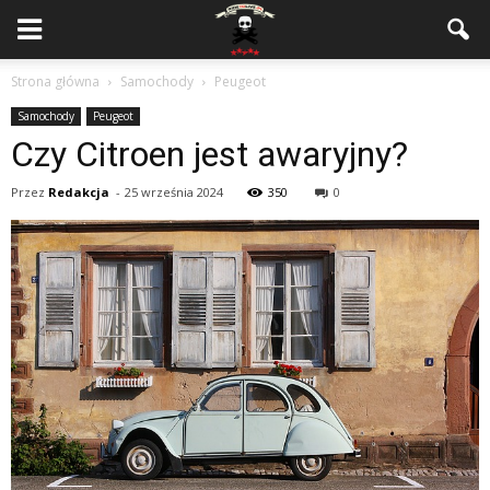
Strona główna
Samochody
Peugeot
Samochody
Peugeot
Czy Citroen jest awaryjny?
Przez
Redakcja
-
25 września 2024
350
0