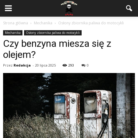
Strona główna
Mechanika
Osłony zbiornika paliwa do motocykli
Mechanika
Osłony zbiornika paliwa do motocykli
Czy benzyna miesza się z
olejem?
Przez
Redakcja
-
20 lipca 2025
293
0