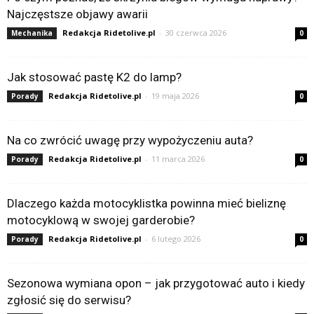
Najczęstsze objawy awarii
Redakcja Ridetolive.pl
-
30 czerwca 2026
Mechanika
0
Jak stosować pastę K2 do lamp?
Redakcja Ridetolive.pl
-
19 maja 2026
Porady
0
Na co zwrócić uwagę przy wypożyczeniu auta?
Redakcja Ridetolive.pl
-
11 marca 2026
Porady
0
Dlaczego każda motocyklistka powinna mieć bieliznę
motocyklową w swojej garderobie?
Redakcja Ridetolive.pl
-
6 lutego 2026
Porady
0
Sezonowa wymiana opon – jak przygotować auto i kiedy
zgłosić się do serwisu?