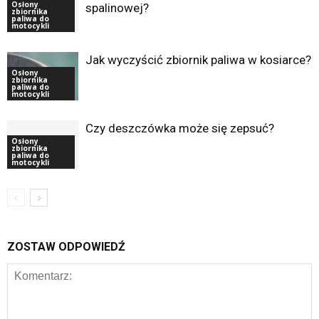
Osłony
spalinowej?
zbiornika
paliwa do
motocykli
Jak wyczyścić zbiornik paliwa w kosiarce?
Osłony
zbiornika
paliwa do
motocykli
Czy deszczówka może się zepsuć?
Osłony
zbiornika
paliwa do
motocykli
ZOSTAW ODPOWIEDŹ