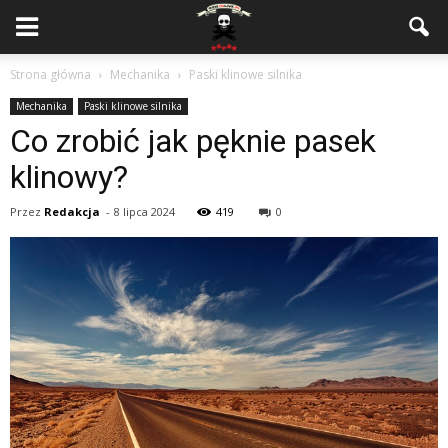
Strona główna
Mechanika
Paski klinowe silnika
Mechanika
Paski klinowe silnika
Co zrobić jak pęknie pasek
klinowy?
Przez
Redakcja
-
8 lipca 2024
419
0