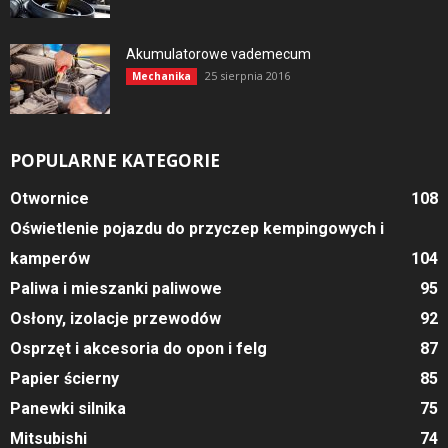
Akumulatorowe vademecum
25 sierpnia 2016
Mechanika
POPULARNE KATEGORIE
Otwornice
108
Oświetlenie pojazdu do przyczep kempingowych i
kamperów
104
Paliwa i mieszanki paliwowe
95
Osłony, izolacje przewodów
92
Osprzęt i akcesoria do opon i felg
87
Papier ścierny
85
Panewki silnika
75
Mitsubishi
74