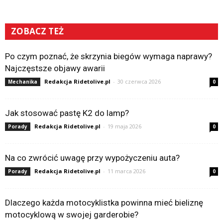
ZOBACZ TEŻ
Po czym poznać, że skrzynia biegów wymaga naprawy?
Najczęstsze objawy awarii
Redakcja Ridetolive.pl
-
30 czerwca 2026
Mechanika
0
Jak stosować pastę K2 do lamp?
Redakcja Ridetolive.pl
-
19 maja 2026
Porady
0
Na co zwrócić uwagę przy wypożyczeniu auta?
Redakcja Ridetolive.pl
-
11 marca 2026
Porady
0
Dlaczego każda motocyklistka powinna mieć bieliznę
motocyklową w swojej garderobie?