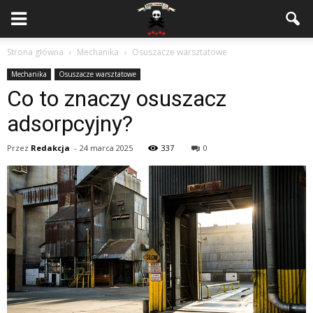
Strona główna
Mechanika
Osuszacze warsztatowe
Mechanika
Osuszacze warsztatowe
Co to znaczy osuszacz
adsorpcyjny?
Przez
Redakcja
-
24 marca 2025
337
0