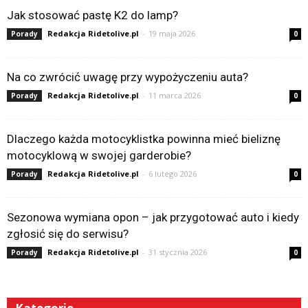
Jak stosować pastę K2 do lamp?
Redakcja Ridetolive.pl
-
19 maja 2026
Porady
0
Na co zwrócić uwagę przy wypożyczeniu auta?
Redakcja Ridetolive.pl
-
11 marca 2026
Porady
0
Dlaczego każda motocyklistka powinna mieć bieliznę
motocyklową w swojej garderobie?
Redakcja Ridetolive.pl
-
6 lutego 2026
Porady
0
Sezonowa wymiana opon – jak przygotować auto i kiedy
zgłosić się do serwisu?
Redakcja Ridetolive.pl
-
31 stycznia 2026
Porady
0