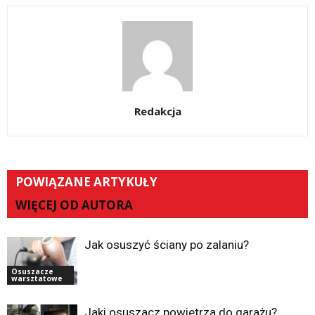
Redakcja
POWIĄZANE ARTYKUŁY
WIĘCEJ OD AUTORA
Jak osuszyć ściany po zalaniu?
Osuszacze
warsztatowe
Jaki osuszacz powietrza do garażu?