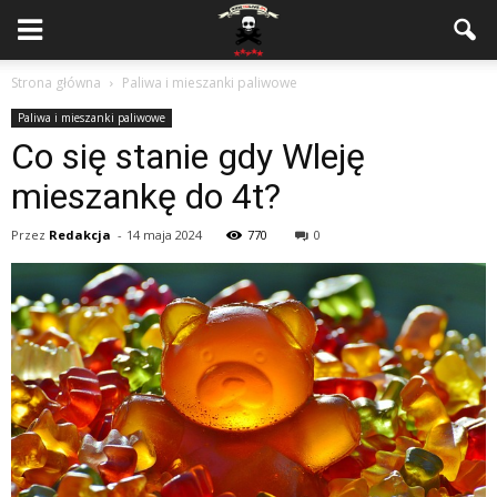
Strona główna
Paliwa i mieszanki paliwowe
Paliwa i mieszanki paliwowe
Co się stanie gdy Wleję
mieszankę do 4t?
Przez
Redakcja
-
14 maja 2024
770
0