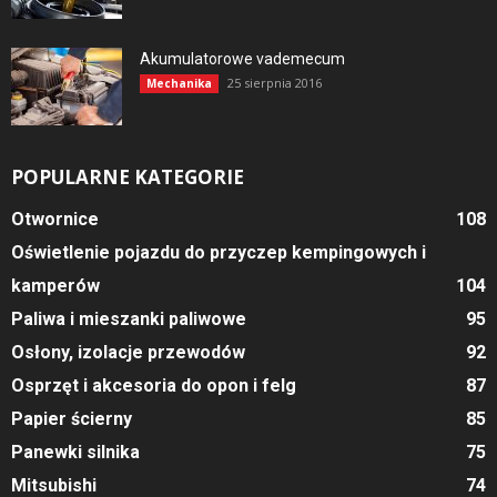
Akumulatorowe vademecum
25 sierpnia 2016
Mechanika
POPULARNE KATEGORIE
Otwornice
108
Oświetlenie pojazdu do przyczep kempingowych i
kamperów
104
Paliwa i mieszanki paliwowe
95
Osłony, izolacje przewodów
92
Osprzęt i akcesoria do opon i felg
87
Papier ścierny
85
Panewki silnika
75
Mitsubishi
74