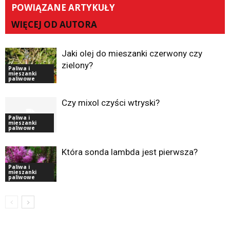
POWIĄZANE ARTYKUŁY
WIĘCEJ OD AUTORA
Jaki olej do mieszanki czerwony czy
zielony?
Paliwa i
mieszanki
paliwowe
Czy mixol czyści wtryski?
Paliwa i
mieszanki
paliwowe
Która sonda lambda jest pierwsza?
Paliwa i
mieszanki
paliwowe