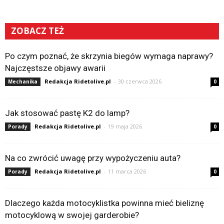
ZOBACZ TEŻ
Po czym poznać, że skrzynia biegów wymaga naprawy?
Najczęstsze objawy awarii
Redakcja Ridetolive.pl
-
30 czerwca 2026
Mechanika
0
Jak stosować pastę K2 do lamp?
Redakcja Ridetolive.pl
-
19 maja 2026
Porady
0
Na co zwrócić uwagę przy wypożyczeniu auta?
Redakcja Ridetolive.pl
-
11 marca 2026
Porady
0
Dlaczego każda motocyklistka powinna mieć bieliznę
motocyklową w swojej garderobie?