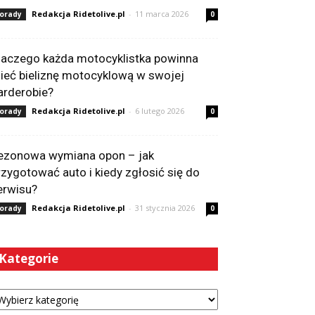
Redakcja Ridetolive.pl
-
11 marca 2026
orady
0
laczego każda motocyklistka powinna
ieć bieliznę motocyklową w swojej
arderobie?
Redakcja Ridetolive.pl
-
6 lutego 2026
orady
0
ezonowa wymiana opon – jak
rzygotować auto i kiedy zgłosić się do
erwisu?
Redakcja Ridetolive.pl
-
31 stycznia 2026
orady
0
Kategorie
tegorie