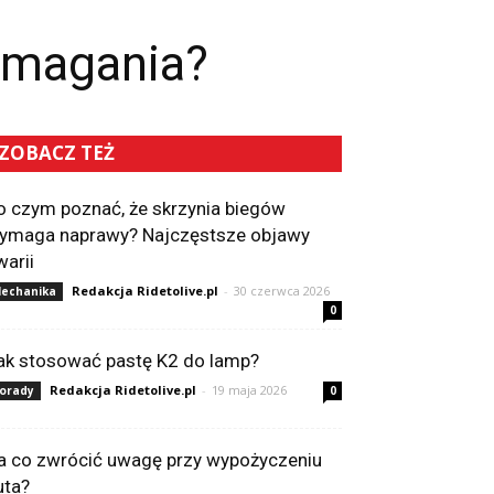
omagania?
ZOBACZ TEŻ
o czym poznać, że skrzynia biegów
ymaga naprawy? Najczęstsze objawy
warii
Redakcja Ridetolive.pl
-
30 czerwca 2026
echanika
0
ak stosować pastę K2 do lamp?
Redakcja Ridetolive.pl
-
19 maja 2026
orady
0
a co zwrócić uwagę przy wypożyczeniu
uta?