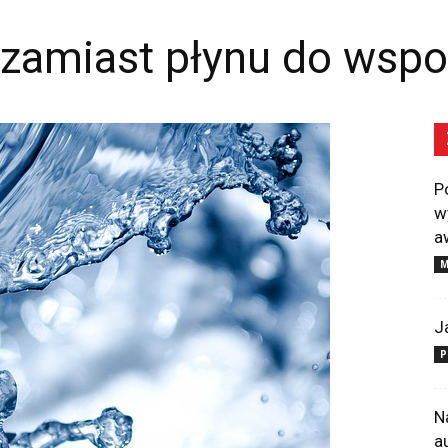
zamiast płynu do wsp
P
w
a
M
J
P
N
a