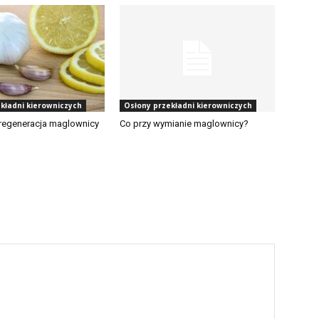
kładni kierowniczych
Osłony przekładni kierowniczych
e regeneracja maglownicy
Co przy wymianie maglownicy?