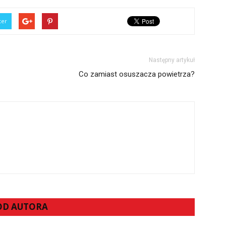
ter
Następny artykuł
Co zamiast osuszacza powietrza?
 OD AUTORA