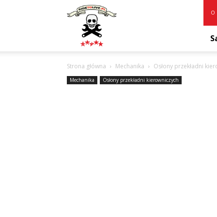
RideToLive.pl
O 
S
Strona główna
Mechanika
Osłony przekładni kie
Mechanika
Osłony przekładni kierowniczych