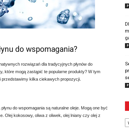
P
D
m
g
P
łynu do wspomagania?
S
rnatywnych rozwiązań dla tradycyjnych płynów do
p
y, które mogą zastąpić te popularne produkty? W tym
s
 przedstawimy kilka ciekawych propozycji.
P
 płynu do wspomagania są naturalne oleje. Mogą one być
Olej kokosowy, oliwa z oliwek, olej lniany czy olej z
Ka