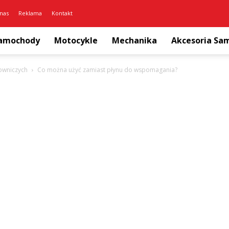
nas
Reklama
Kontakt
amochody
Motocykle
Mechanika
Akcesoria S
rowniczych
Co można użyć zamiast płynu do wspomagania?