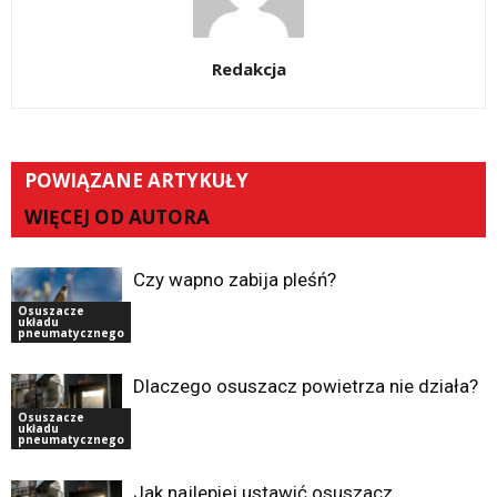
Redakcja
POWIĄZANE ARTYKUŁY
WIĘCEJ OD AUTORA
Czy wapno zabija pleśń?
Osuszacze
układu
pneumatycznego
Dlaczego osuszacz powietrza nie działa?
Osuszacze
układu
pneumatycznego
Jak najlepiej ustawić osuszacz