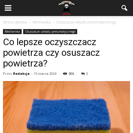
Strona główna
Mechanika
Osuszacze układu pneumatycznego
Mechanika
Osuszacze układu pneumatycznego
Co lepsze oczyszczacz
powietrza czy osuszacz
powietrza?
Przez
Redakcja
-
15 marca 2024
506
0