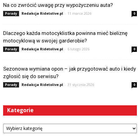
Na co zwrócić uwagę przy wypożyczeniu auta?
Redakcja Ridetolive.pl
-
11 marca 2026
Porady
0
Dlaczego każda motocyklistka powinna mieć bieliznę
motocyklową w swojej garderobie?
Redakcja Ridetolive.pl
-
6 lutego 2026
Porady
0
Sezonowa wymiana opon – jak przygotować auto i kiedy
zgłosić się do serwisu?
Redakcja Ridetolive.pl
-
31 stycznia 2026
Porady
0
Kategorie
Kategorie