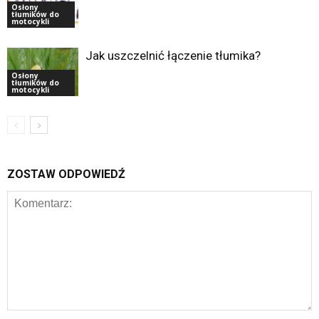
Osłony
tłumików do
motocykli
Jak uszczelnić łączenie tłumika?
Osłony
tłumików do
motocykli
ZOSTAW ODPOWIEDŹ