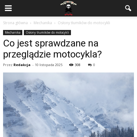
Strona główna
Mechanika
Osłony tłumików do motocykli
Mechanika
Osłony tłumików do motocykli
Co jest sprawdzane na
przeglądzie motocykla?
Przez
Redakcja
-
10 listopada 2025
308
0