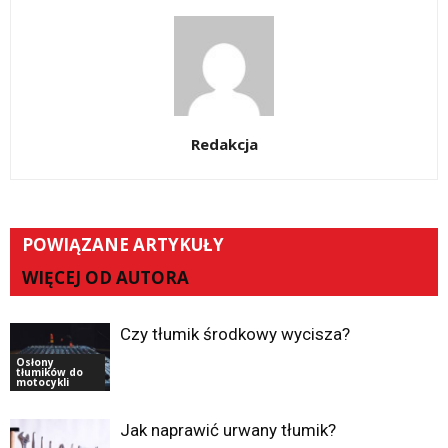
Redakcja
POWIĄZANE ARTYKUŁY
WIĘCEJ OD AUTORA
Czy tłumik środkowy wycisza?
Osłony
tłumików do
motocykli
Jak naprawić urwany tłumik?