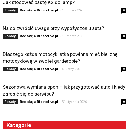
Jak stosować pastę K2 do lamp?
Redakcja Ridetolive.pl
-
19 maja 2026
Porady
0
Na co zwrócić uwagę przy wypożyczeniu auta?
Redakcja Ridetolive.pl
-
11 marca 2026
Porady
0
Dlaczego każda motocyklistka powinna mieć bieliznę
motocyklową w swojej garderobie?
Redakcja Ridetolive.pl
-
6 lutego 2026
Porady
0
Sezonowa wymiana opon – jak przygotować auto i kiedy
zgłosić się do serwisu?
Redakcja Ridetolive.pl
-
31 stycznia 2026
Porady
0
Kategorie