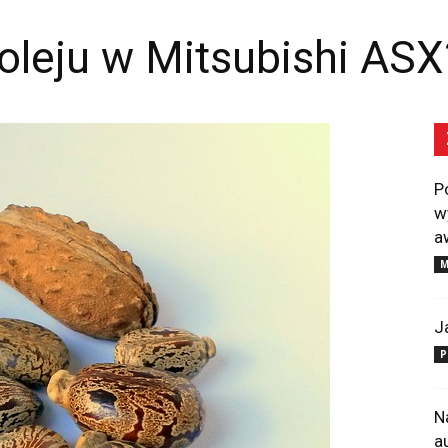
oleju w Mitsubishi ASX
P
w
a
M
J
P
N
a