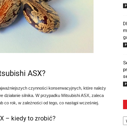
P
D
m
g
P
S
p
tsubishi ASX?
s
P
ajważniejszych czynności konserwacyjnych, które należy
 działanie silnika. W przypadku Mitsubishi ASX, zaleca
b co rok, w zależności od tego, co nastąpi wcześniej.
Ka
 – kiedy to zrobić?