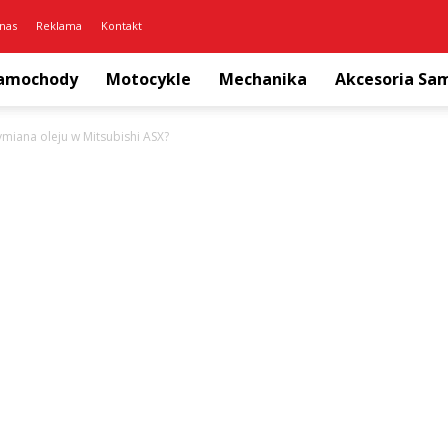
nas
Reklama
Kontakt
amochody
Motocykle
Mechanika
Akcesoria S
ymiana oleju w Mitsubishi ASX?