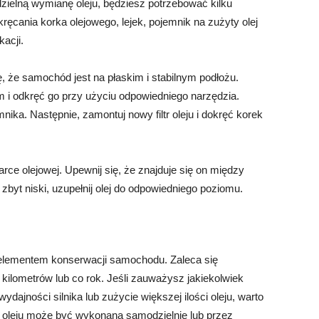
ielną wymianę oleju, będziesz potrzebować kilku
ręcania korka olejowego, lejek, pojemnik na zużyty olej
kacji.
, że samochód jest na płaskim i stabilnym podłożu.
em i odkręć go przy użyciu odpowiedniego narzędzia.
nika. Następnie, zamontuj nowy filtr oleju i dokręć korek
rce olejowej. Upewnij się, że znajduje się on między
zbyt niski, uzupełnij olej do odpowiedniego poziomu.
elementem konserwacji samochodu. Zaleca się
kilometrów lub co rok. Jeśli zauważysz jakiekolwiek
wydajności silnika lub zużycie większej ilości oleju, warto
a oleju może być wykonana samodzielnie lub przez