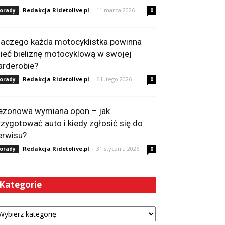
Redakcja Ridetolive.pl
-
11 marca 2026
orady
0
laczego każda motocyklistka powinna
ieć bieliznę motocyklową w swojej
arderobie?
Redakcja Ridetolive.pl
-
6 lutego 2026
orady
0
ezonowa wymiana opon – jak
rzygotować auto i kiedy zgłosić się do
erwisu?
Redakcja Ridetolive.pl
-
31 stycznia 2026
orady
0
Kategorie
tegorie