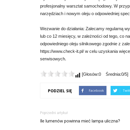
profesjonalny warsztat samochodowy. W przyp
narzędziach i nowym oleju o odpowiedniej specy
Wezwanie do działania: Zalecamy regularną wy
lub co 12 miesięcy, w zależności od tego, co n
odpowiedniego oleju silnikowego zgodnie z za
https://www.check-it.pl/ w celu uzyskania więce
serwisowych.
[Głosów:0 Średnia:0/5]
PODZIEL SIĘ
Facebook
Twit
Poprzedni artykuł
Ile lumenów powinna mieć lampa uliczna?