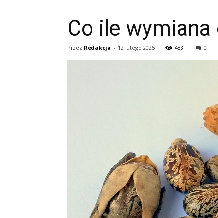
Co ile wymiana 
Przez
Redakcja
-
12 lutego 2025
483
0