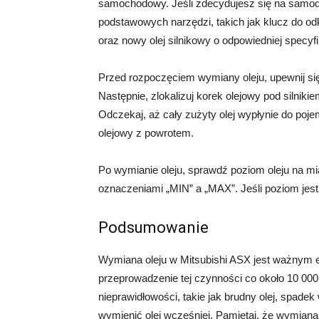
samochodowy. Jeśli zdecydujesz się na samodz
podstawowych narzędzi, takich jak klucz do odk
oraz nowy olej silnikowy o odpowiedniej specyfi
Przed rozpoczęciem wymiany oleju, upewnij się
Następnie, zlokalizuj korek olejowy pod silniki
Odczekaj, aż cały zużyty olej wypłynie do pojem
olejowy z powrotem.
Po wymianie oleju, sprawdź poziom oleju na mia
oznaczeniami „MIN” a „MAX”. Jeśli poziom jest 
Podsumowanie
Wymiana oleju w Mitsubishi ASX jest ważnym 
przeprowadzenie tej czynności co około 10 000 
nieprawidłowości, takie jak brudny olej, spadek 
wymienić olej wcześniej. Pamiętaj, że wymian