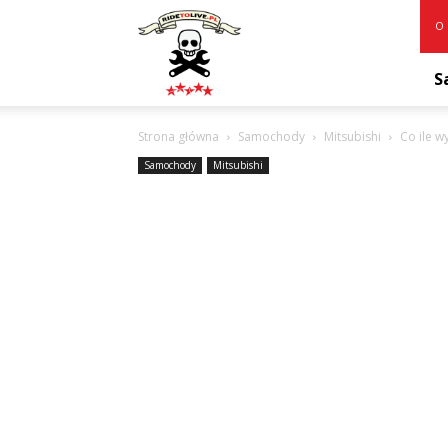
RideToLive.pl
O 
S
Strona główna
Samochody
Mitsubishi
Co ile w
Samochody
Mitsubishi