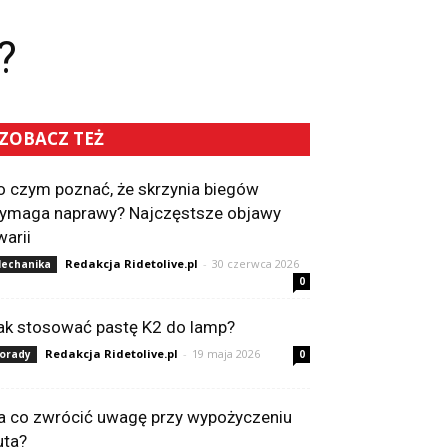
?
ZOBACZ TEŻ
o czym poznać, że skrzynia biegów
ymaga naprawy? Najczęstsze objawy
warii
Redakcja Ridetolive.pl
-
30 czerwca 2026
echanika
0
ak stosować pastę K2 do lamp?
Redakcja Ridetolive.pl
-
19 maja 2026
orady
0
a co zwrócić uwagę przy wypożyczeniu
uta?