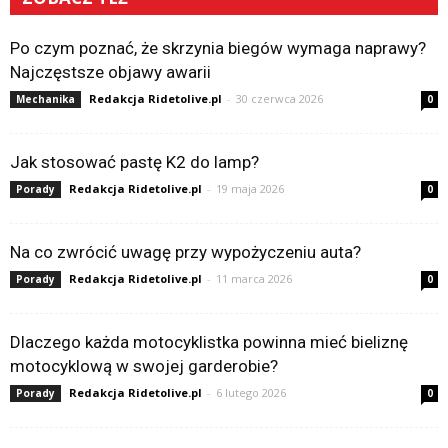
Po czym poznać, że skrzynia biegów wymaga naprawy?
Najczęstsze objawy awarii
Redakcja Ridetolive.pl
-
30 czerwca 2026
Mechanika
0
Jak stosować pastę K2 do lamp?
Redakcja Ridetolive.pl
-
19 maja 2026
Porady
0
Na co zwrócić uwagę przy wypożyczeniu auta?
Redakcja Ridetolive.pl
-
11 marca 2026
Porady
0
Dlaczego każda motocyklistka powinna mieć bieliznę
motocyklową w swojej garderobie?
Redakcja Ridetolive.pl
-
6 lutego 2026
Porady
0