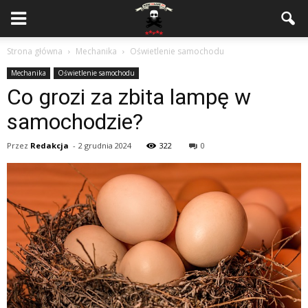
Strona główna
Mechanika
Oświetlenie samochodu
Mechanika
Oświetlenie samochodu
Co grozi za zbita lampę w
samochodzie?
Przez
Redakcja
-
2 grudnia 2024
322
0