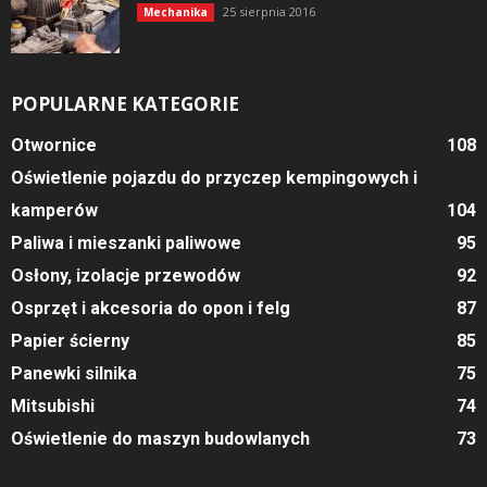
25 sierpnia 2016
Mechanika
POPULARNE KATEGORIE
Otwornice
108
Oświetlenie pojazdu do przyczep kempingowych i
kamperów
104
Paliwa i mieszanki paliwowe
95
Osłony, izolacje przewodów
92
Osprzęt i akcesoria do opon i felg
87
Papier ścierny
85
Panewki silnika
75
Mitsubishi
74
Oświetlenie do maszyn budowlanych
73