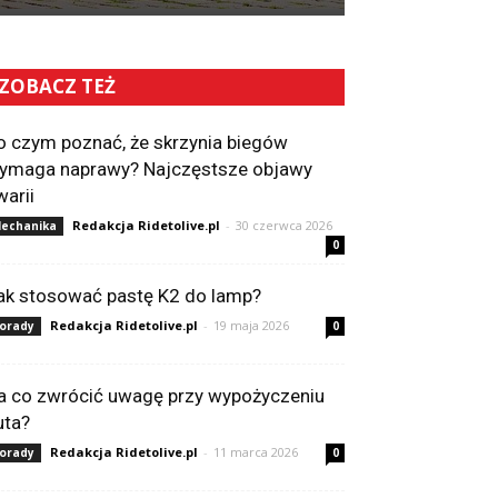
ZOBACZ TEŻ
o czym poznać, że skrzynia biegów
ymaga naprawy? Najczęstsze objawy
warii
Redakcja Ridetolive.pl
-
30 czerwca 2026
echanika
0
ak stosować pastę K2 do lamp?
Redakcja Ridetolive.pl
-
19 maja 2026
orady
0
a co zwrócić uwagę przy wypożyczeniu
uta?
Redakcja Ridetolive.pl
-
11 marca 2026
orady
0