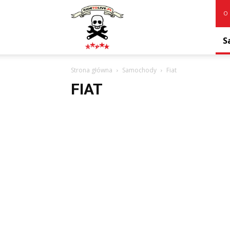
RideToLive.pl
O 
S
Strona główna
Samochody
Fiat
FIAT