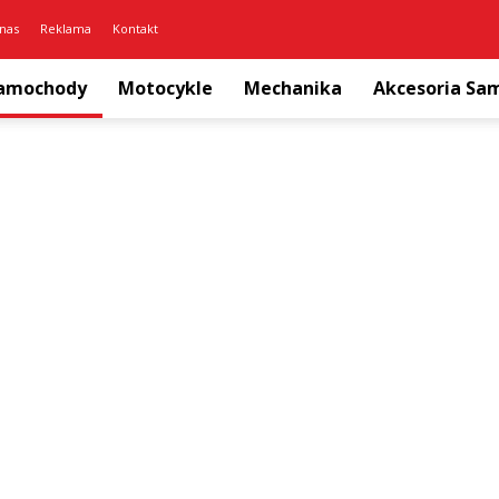
nas
Reklama
Kontakt
amochody
Motocykle
Mechanika
Akcesoria S