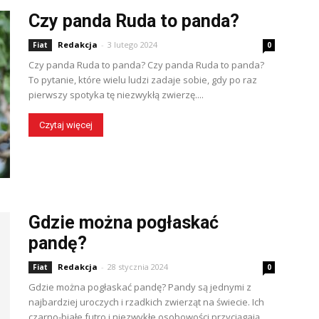
Czy panda Ruda to panda?
Redakcja
-
3 lutego 2024
Fiat
0
Czy panda Ruda to panda? Czy panda Ruda to panda?
To pytanie, które wielu ludzi zadaje sobie, gdy po raz
pierwszy spotyka tę niezwykłą zwierzę....
Czytaj więcej
Gdzie można pogłaskać
pandę?
Redakcja
-
28 stycznia 2024
Fiat
0
Gdzie można pogłaskać pandę? Pandy są jednymi z
najbardziej uroczych i rzadkich zwierząt na świecie. Ich
czarno-białe futro i niezwykłe osobowości przyciągają