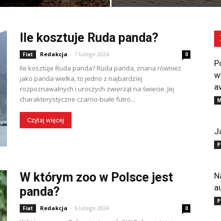
Ile kosztuje Ruda panda?
Redakcja
-
7 lutego 2024
Fiat
0
P
Ile kosztuje Ruda panda? Ruda panda, znana również
w
jako panda wielka, to jedno z najbardziej
a
rozpoznawalnych i uroczych zwierząt na świecie. Jej
charakterystyczne czarno-białe futro...
M
Czytaj więcej
J
P
W którym zoo w Polsce jest
N
a
panda?
P
Redakcja
-
6 lutego 2024
Fiat
0