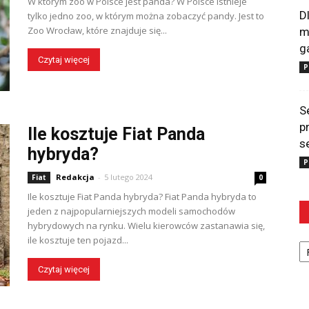
W którym zoo w Polsce jest panda? W Polsce istnieje
D
tylko jedno zoo, w którym można zobaczyć pandy. Jest to
Zoo Wrocław, które znajduje się...
m
g
Czytaj więcej
P
S
p
Ile kosztuje Fiat Panda
s
hybryda?
P
Redakcja
-
5 lutego 2024
Fiat
0
Ile kosztuje Fiat Panda hybryda? Fiat Panda hybryda to
jeden z najpopularniejszych modeli samochodów
hybrydowych na rynku. Wielu kierowców zastanawia się,
Ka
ile kosztuje ten pojazd...
Czytaj więcej