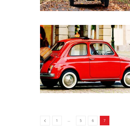
...
1
5
6
7