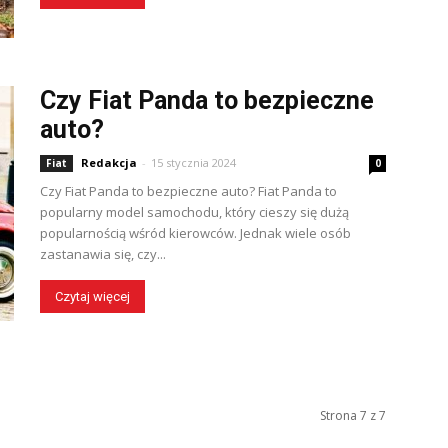
Czy Fiat Panda to bezpieczne
auto?
Redakcja
-
15 stycznia 2024
Fiat
0
Czy Fiat Panda to bezpieczne auto? Fiat Panda to
popularny model samochodu, który cieszy się dużą
popularnością wśród kierowców. Jednak wiele osób
zastanawia się, czy...
Czytaj więcej
Strona 7 z 7