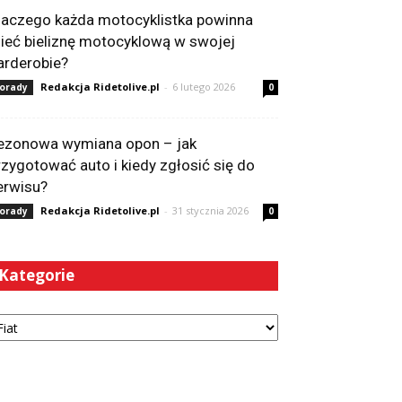
laczego każda motocyklistka powinna
ieć bieliznę motocyklową w swojej
arderobie?
Redakcja Ridetolive.pl
-
6 lutego 2026
orady
0
ezonowa wymiana opon – jak
rzygotować auto i kiedy zgłosić się do
erwisu?
Redakcja Ridetolive.pl
-
31 stycznia 2026
orady
0
Kategorie
tegorie